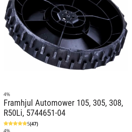
4%
Framhjul Automower 105, 305, 308,
R50Li, 5744651-04
5
(47)
4%