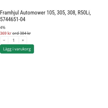
R50Li
R70Li
Framhjul Automower 105, 305, 308, R50Li,
R80Li
5744651-04
Originalreservdel från Husqvarna Group.
4%
369 kr
ord 384 kr
Artikelnummer:
576387
1
Passar märke:
McCulloch, Husqvarna, Gardena, Flymo
Lägg i varukorg