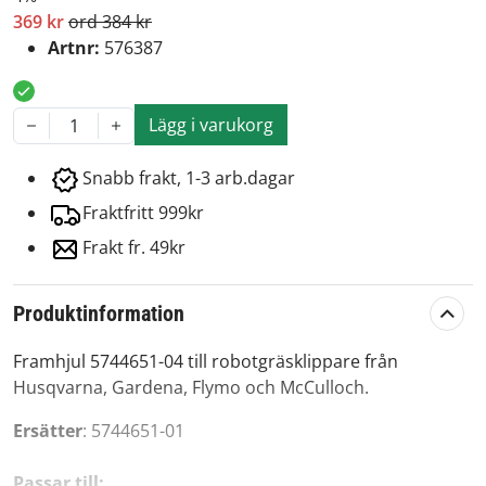
369 kr
ord 384 kr
Artnr:
576387
Lägg i varukorg
1
Snabb frakt, 1-3 arb.dagar
Fraktfritt 999kr
Frakt fr. 49kr
Produktinformation
Framhjul 5744651-04 till robotgräsklippare från
Husqvarna, Gardena, Flymo och McCulloch.
Ersätter
: 5744651-01
Passar till: