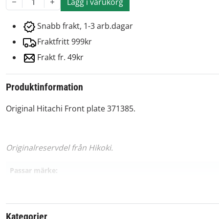
Lägg i varukorg
1
Snabb frakt, 1-3 arb.dagar
Fraktfritt 999kr
Frakt fr. 49kr
Produktinformation
Original Hitachi Front plate 371385.
Originalreservdel från Hikoki.
Passar märke:
Kategorier