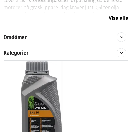
Levereras i storleksanpassad förpackning då de flesta
motorer på gräsklippare idag kräver just 0,6liter olja.
Fungerar lika bra till andra fabrikat än Stiga.
Visa alla
Mängd:
0,6L
Artikelnummer:
1111-9234-01
Omdömen
Originalprodukt från Stiga.
Kategorier
Artikelnummer:
569364
Passar märke:
Stiga