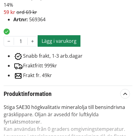
14%
59 kr
ord 69 kr
Artnr:
569364
Lägg i varukorg
1
Snabb frakt, 1-3 arb.dagar
Fraktfritt 999kr
Frakt fr. 49kr
Produktinformation
Stiga SAE30 högkvalitativ mineralolja till bensindrivna
gräsklippare. Oljan är avsedd för luftkylda
fyrtaktsmotorer.
Kan användas från 0 graders omgivningstemperatur.