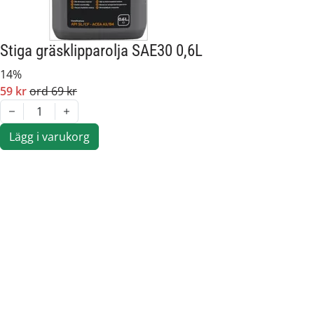
Stiga gräsklipparolja SAE30 0,6L
14%
59 kr
ord 69 kr
1
Lägg i varukorg