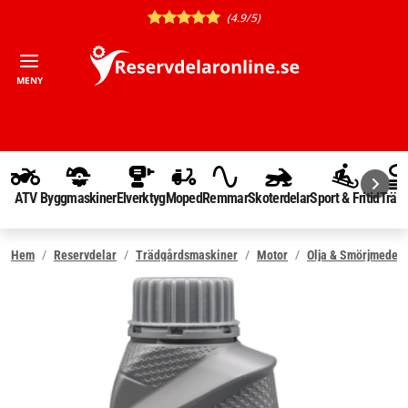
(4.9/5)
MENY
ATV
Byggmaskiner
Elverktyg
Moped
Remmar
Skoterdelar
Sport & Fritid
Träd
Hem
Reservdelar
Trädgårdsmaskiner
Motor
Olja & Smörjmedel