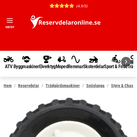
(4.9/5)
MENY
ATV
Byggmaskiner
Elverktyg
Moped
Remmar
Skoterdelar
Sport & Fritid
Träd
Hem
Reservdelar
Trädgårdsmaskiner
Snöslunga
Styre & Chassi