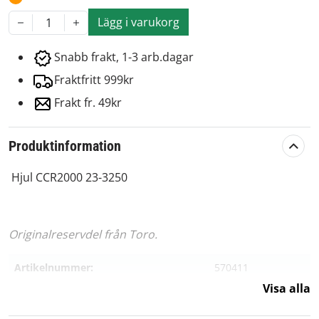
Lägg i varukorg
1
Snabb frakt, 1-3 arb.dagar
Fraktfritt 999kr
Frakt fr. 49kr
Produktinformation
Hjul CCR2000 23-3250
Originalreservdel från Toro.
Artikelnummer:
570411
Visa alla
Passar märke:
Toro