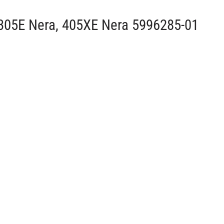
305E Nera, 405XE Nera 5996285-01
587939
Husqvarna