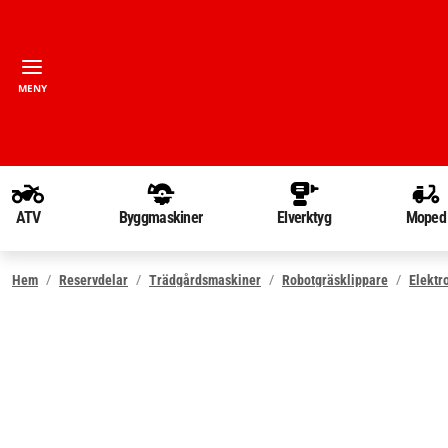
MENY
ATV
Byggmaskiner
Elverktyg
Moped
Hem
Reservdelar
Trädgårdsmaskiner
Robotgräsklippare
Elektr