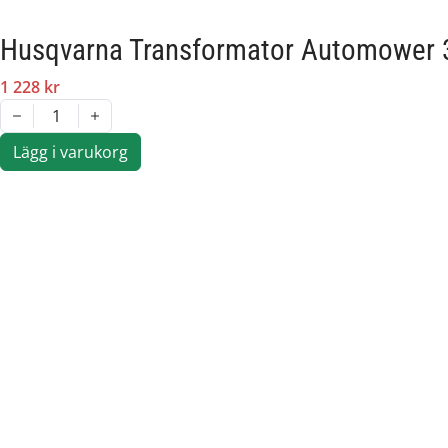
Sileno Free 1500
Husqvarna Transformator Automower 
Originalreservdel från Husqvarna Group.
1 228 kr
1
Artikelnummer:
Lägg i varukorg
Passar märke: