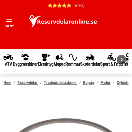
(4.9/5)
MENY
ATV
Byggmaskiner
Elverktyg
Moped
Remmar
Skoterdelar
Sport & Fritid
Träd
Hem
Reservdelar
Trädgårdsmaskiner
Röjsåg
Motor
Cylinder