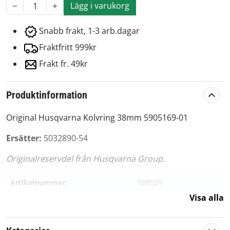
Lägg i varukorg
1
Snabb frakt, 1-3 arb.dagar
Fraktfritt 999kr
Frakt fr. 49kr
Produktinformation
Original Husqvarna Kolvring 38mm 5905169-01
Ersätter:
5032890-54
Originalreservdel från Husqvarna Group.
Artikelnummer:
588529
Visa alla
Passar märke:
Husqvarna