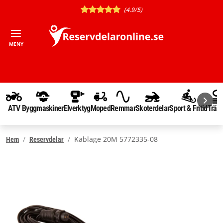
(4.9/5)
MENY
ATV
Byggmaskiner
Elverktyg
Moped
Remmar
Skoterdelar
Sport & Fritid
Träd
Kablage 20M 5772335-08
Hem
Reservdelar