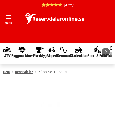
(4.9/5)
MENY
ATV
Byggmaskiner
Elverktyg
Moped
Remmar
Skoterdelar
Sport & Fritid
Träd
Kåpa 5816138-01
Hem
Reservdelar