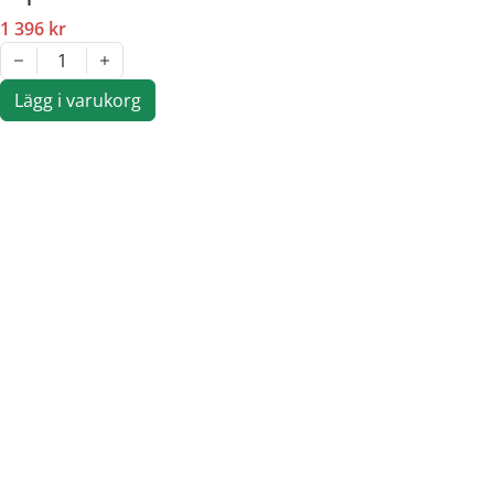
1 396 kr
1
Lägg i varukorg