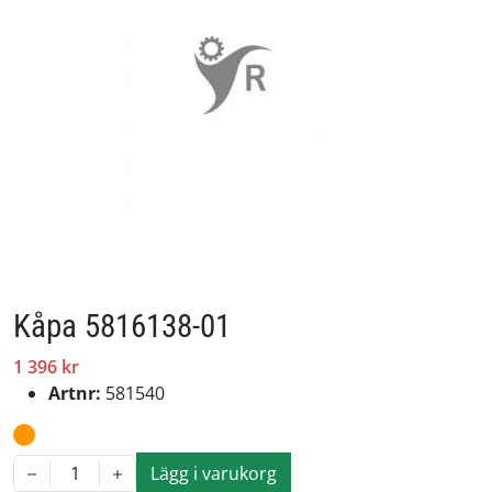
Kåpa 5816138-01
1 396 kr
Artnr:
581540
Lägg i varukorg
1