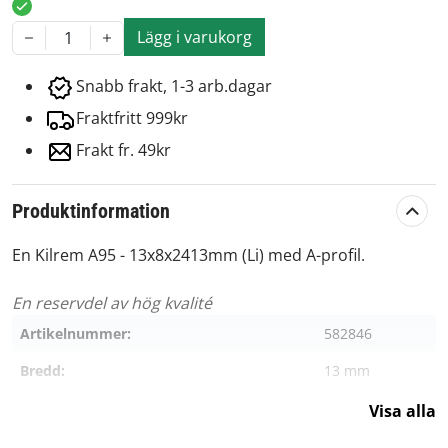
Lägg i varukorg
1
Snabb frakt, 1-3 arb.dagar
Fraktfritt 999kr
Frakt fr. 49kr
Produktinformation
En Kilrem A95 - 13x8x2413mm (Li) med A-profil.
En reservdel av hög kvalité
Artikelnummer:
582846
Bredd:
13 mm
Höjd:
8 mm
Visa alla
Profil:
A-profil