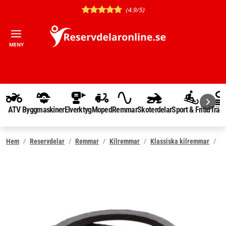
(4.9/5)
MENY
ATV
Byggmaskiner
Elverktyg
Moped
Remmar
Skoterdelar
Sport & Fritid
Träd
Hem
Reservdelar
Remmar
Kilremmar
Klassiska kilremmar
A