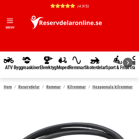
(4.9/5)
MENY
ATV
Byggmaskiner
Elverktyg
Moped
Remmar
Skoterdelar
Sport & Fritid
Träd
Hem
Reservdelar
Remmar
Kilremmar
Hexagonala kilremmar