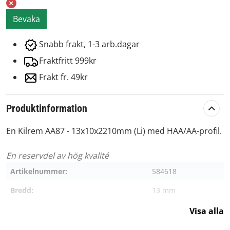
Bevaka
Snabb frakt, 1-3 arb.dagar
Fraktfritt 999kr
Frakt fr. 49kr
Produktinformation
En Kilrem AA87 - 13x10x2210mm (Li) med HAA/AA-profil.
En reservdel av hög kvalité
Artikelnummer:
584618
Bredd:
13 mm
Höjd:
10 mm
Visa alla
Profil:
HAA/AA-profil