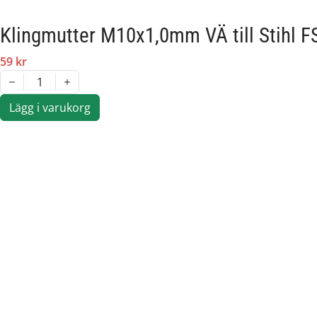
FS460RC
FS55
Klingmutter M10x1,0mm VÄ till Stihl F
FS56C
FS62
59 kr
FS66
1
FS70C
FS70RC
Lägg i varukorg
FS72
FS74
FS75
FS76
FS80
FS80R
FS81
FS83
FS83T
FS85R
FS86
FS87