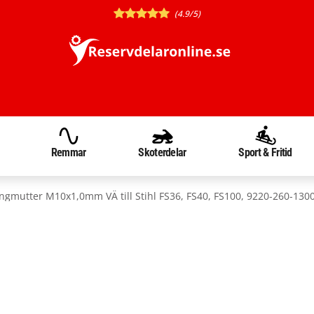
(4.9/5)
Remmar
Skoterdelar
Sport & Fritid
ingmutter M10x1,0mm VÄ till Stihl FS36, FS40, FS100, 9220-260-130