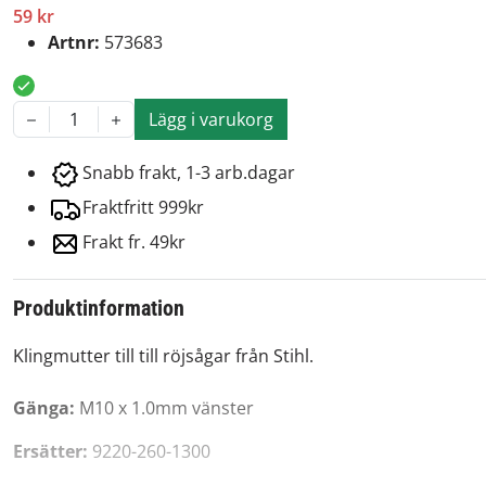
59 kr
Artnr:
573683
Lägg i varukorg
1
Snabb frakt, 1-3 arb.dagar
Fraktfritt 999kr
Frakt fr. 49kr
Produktinformation
Klingmutter till till röjsågar från Stihl.
Gänga:
M10 x 1.0mm vänster
Ersätter:
9220-260-1300