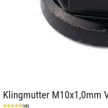
Klingmutter M10x1,0mm VÄ
5
(6)