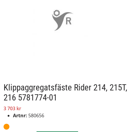
Klippaggregatsfäste Rider 214, 215T,
216 5781774-01
3 703 kr
Artnr:
580656