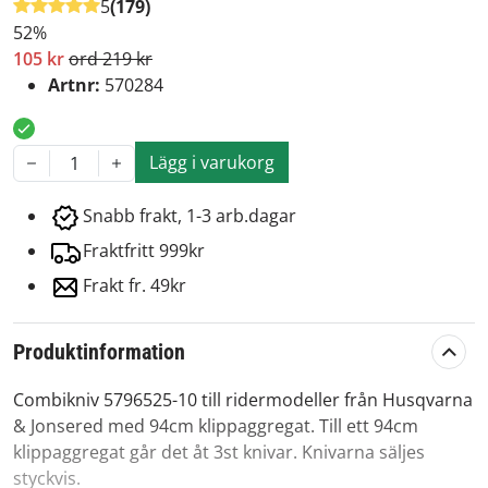
5
(179)
52%
105 kr
ord 219 kr
Artnr:
570284
Lägg i varukorg
1
Snabb frakt, 1-3 arb.dagar
Fraktfritt 999kr
Frakt fr. 49kr
Produktinformation
Combikniv 5796525-10 till ridermodeller från Husqvarna
& Jonsered med 94cm klippaggregat. Till ett 94cm
klippaggregat går det åt 3st knivar. Knivarna säljes
styckvis.