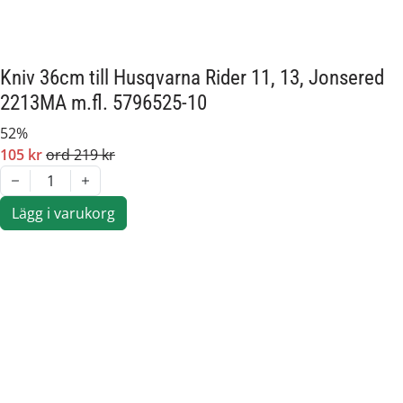
Jonsered FR 2111M
Jonsered 2113MA
Kniv 36cm till Husqvarna Rider 11, 13, Jonsered
Jonsered 2115MA
2213MA m.fl. 5796525-10
Jonsered 2211M
Jonsered 2213MA
52%
Jonsered 2215MA
105 kr
ord 219 kr
Jonsered 2216MA
1
Lägg i varukorg
McCulloch M125-94FH
En eftermarknadsdel av hög kvalité.
Artikelnummer:
570284
Passar märke:
McCulloch, Jonsered, Husqvarna