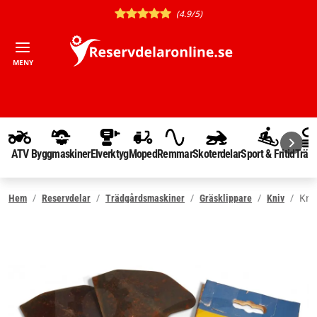
(4.9/5)
MENY
ATV
Byggmaskiner
Elverktyg
Moped
Remmar
Skoterdelar
Sport & Fritid
Träd
Kni
Hem
Reservdelar
Trädgårdsmaskiner
Gräsklippare
Kniv