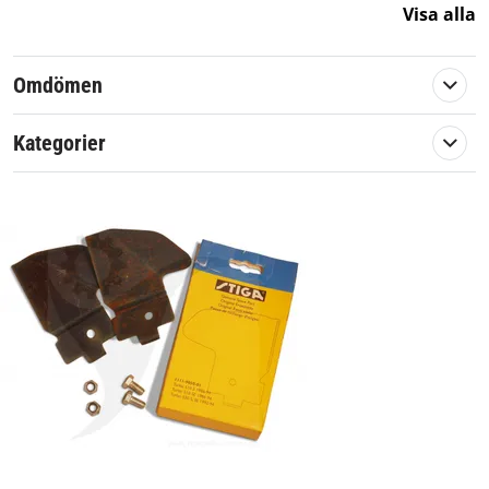
Stiga Turbo 510 SE mellan 1986-1994
Visa alla
Stiga Turbo 530 SE mellan 1992-1994
Originalreservdel ifrån Stiga.
Omdömen
Artikelnummer:
103167
Kategorier
Längd:
98 mm
Passar märke:
Stiga