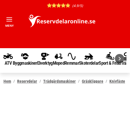
(4.9/5)
MENY
ATV
Byggmaskiner
Elverktyg
Moped
Remmar
Skoterdelar
Sport & Fritid
Träd
Hem
Reservdelar
Trädgårdsmaskiner
Gräsklippare
Knivfäste