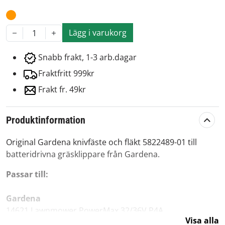
Lägg i varukorg
1
Snabb frakt, 1-3 arb.dagar
Fraktfritt 999kr
Frakt fr. 49kr
Produktinformation
Original Gardena knivfäste och fläkt 5822489-01 till
batteridrivna gräsklippare från Gardena.
Passar till:
Gardena
14621 Lawnmower PowerMax 32/36V P4A
Visa alla
5033 PowerMax Li-40/32