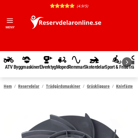
(4.9/5)
MENY
ATV
Byggmaskiner
Elverktyg
Moped
Remmar
Skoterdelar
Sport & Fritid
Träd
Hem
Reservdelar
Trädgårdsmaskiner
Gräsklippare
Knivfäste