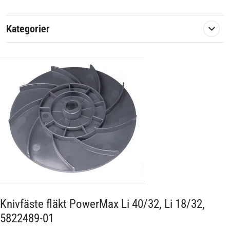
5039 PowerMax Li-18/32 Set
Kategorier
Originalreservdel från Husqvarna Group.
Artikelnummer:
578240
Passar märke:
Husqvarna, Gardena
Knivfäste fläkt PowerMax Li 40/32, Li 18/32,
5822489-01