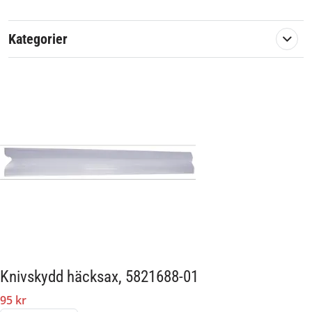
14730 Hedgetrimmer ComfCut 50/18V P4A
9833 ComfortCut 550/50
Kategorier
9837 ComfortCut Li-18/50
Originalreservdel från Husqvarna Group.
Artikelnummer:
579561
Passar märke:
Husqvarna, Gardena
Knivskydd häcksax, 5821688-01
95 kr