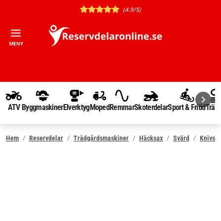
(4.9/5)
MENY
ATV
Byggmaskiner
Elverktyg
Moped
Remmar
Skoterdelar
Sport & Fritid
Träd
Hem
Reservdelar
Trädgårdsmaskiner
Häcksax
Svärd
Knivsk