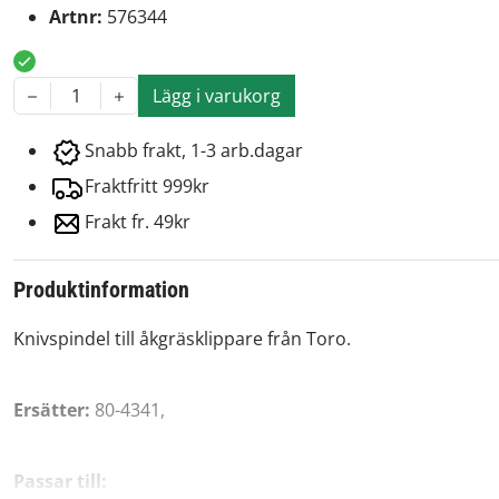
Artnr:
576344
Lägg i varukorg
1
Snabb frakt, 1-3 arb.dagar
Fraktfritt 999kr
Frakt fr. 49kr
Produktinformation
Knivspindel till åkgräsklippare från Toro.
Ersätter:
80-4341,
Passar till: