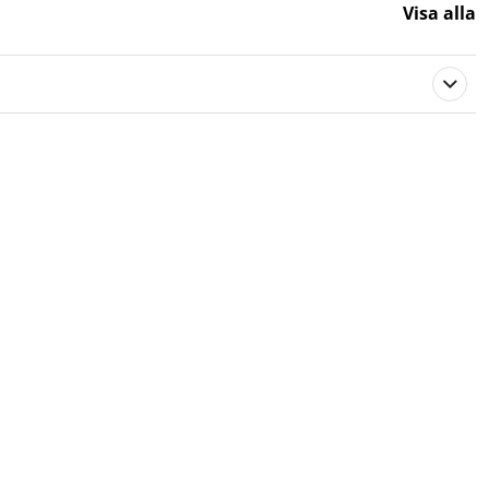
Visa alla
576344
Toro