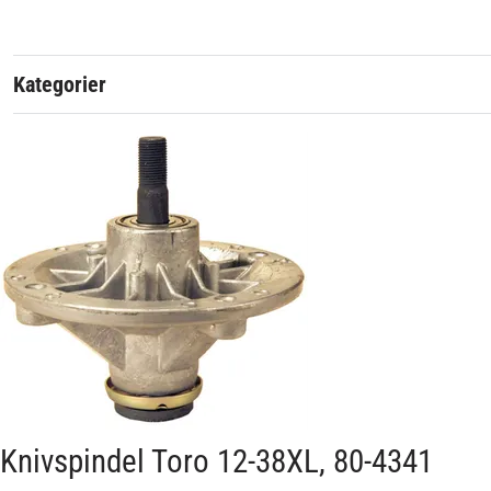
Toro modellnummer
71180-71428
Kategorier
74301-74403
En eftermarknadsreservdel av hög kvalité.
Artikelnummer:
Passar märke:
Knivspindel Toro 12-38XL, 80-4341