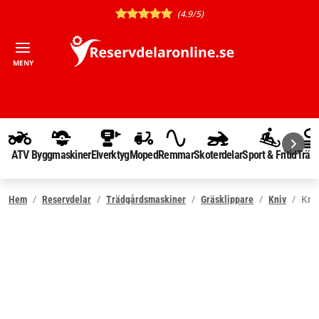
(4.9/5)
MENY
ATV
Byggmaskiner
Elverktyg
Moped
Remmar
Skoterdelar
Sport & Fritid
Träd
Kni
Hem
Reservdelar
Trädgårdsmaskiner
Gräsklippare
Kniv