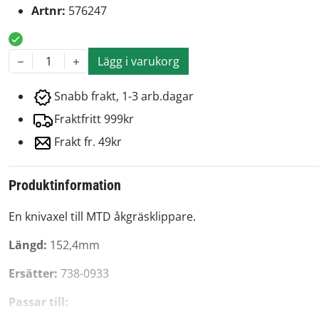
Artnr:
576247
Lägg i varukorg
1
Snabb frakt, 1-3 arb.dagar
Fraktfritt 999kr
Frakt fr. 49kr
Produktinformation
En knivaxel till MTD åkgräsklippare.
Längd:
152,4mm
Ersätter:
738-0933
Passar till: