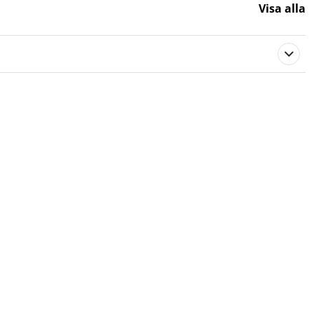
Visa alla
576247
MTD