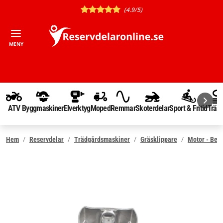
(4.9/5)
MENY
ATV
Byggmaskiner
Elverktyg
Moped
Remmar
Skoterdelar
Sport & Fritid
Träd
Hem
Reservdelar
Trädgårdsmaskiner
Gräsklippare
Motor - Ben