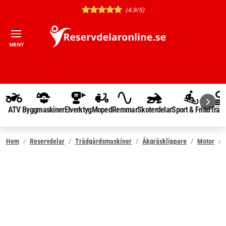
(4.9/5)
MENY
ATV
Byggmaskiner
Elverktyg
Moped
Remmar
Skoterdelar
Sport & Fritid
Träd
Hem
Reservdelar
Trädgårdsmaskiner
Åkgräsklippare
Motor