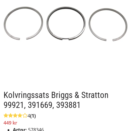
Kolvringssats Briggs & Stratton
99921, 391669, 393881
4
(1)
449 kr
Artnr:
578346