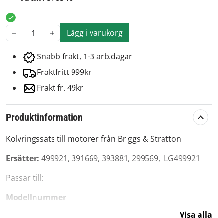
Lägg i varukorg
1
Snabb frakt, 1-3 arb.dagar
Fraktfritt 999kr
Frakt fr. 49kr
Produktinformation
Kolvringssats till motorer från Briggs & Stratton.
Ersätter:
499921, 391669, 393881, 299569, LG499921
Passar till:
Modellnummer
170400
Visa alla