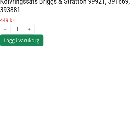
Kolvringssats Briggs & Stratton 99921, 391669,
393881
449 kr
1
Lägg i varukorg