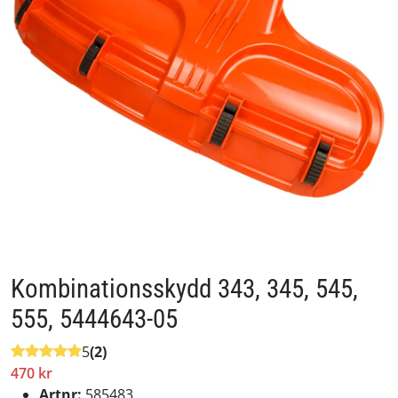
Kombinationsskydd 343, 345, 545,
555, 5444643-05
5
(2)
470 kr
Artnr:
585483