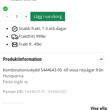
Lägg i varukorg
1
Snabb frakt, 1-3 arb.dagar
Fraktfritt 999kr
Frakt fr. 49kr
Produktinformation
Kombinationsskydd 5444643-05 till vissa röjsågar från
Husqvarna.
Fäste ingår ej.
Passar till:
5444643-01, 544464301
Husqvarna
Visa alla
343