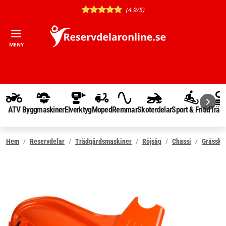
(4.9/5)
MENY
ATV
Byggmaskiner
Elverktyg
Moped
Remmar
Skoterdelar
Sport & Fritid
Träd
Hem
Reservdelar
Trädgårdsmaskiner
Röjsåg
Chassi
Grässky