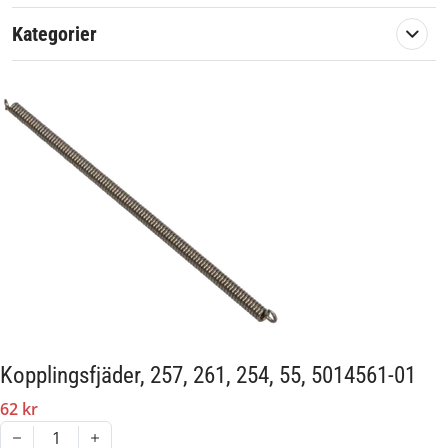
55
Kategorier
En originalreservdel från Husqvarna.
Artikelnummer:
581926
Passar märke:
Husqvarna
Kopplingsfjäder, 257, 261, 254, 55, 5014561-01
62 kr
1