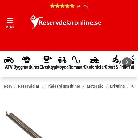
(4.9/5)
MENY
ATV
Byggmaskiner
Elverktyg
Moped
Remmar
Skoterdelar
Sport & Fritid
Träd
Hem
Reservdelar
Trädgårdsmaskiner
Motorsåg
Drivning
Kop