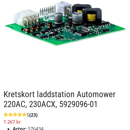
Kretskort laddstation Automower
220AC, 230ACX, 5929096-01
5
(23)
1 267 kr
Artnr:
576434