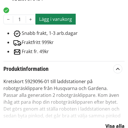
Lägg i varukorg
1
Snabb frakt, 1-3 arb.dagar
Fraktfritt 999kr
Frakt fr. 49kr
Produktinformation
Kretskort 5929096-01 till laddstationer på
robotgräsklippare från Husqvarna och Gardena.
Passar alla generation 2 robotgräsklippare. Kom även
ihåg att para ihop din robotgräsklipparen efter bytet.
Det görs genom att ställa roboten i laddstationen och
sedan byta pinkod, det går bra att välja samma pinkod
som tidigare.
Visa alla