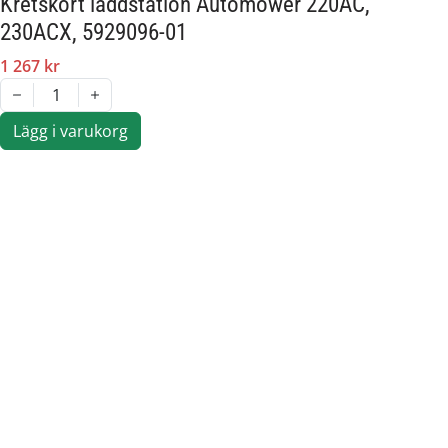
Kretskort laddstation Automower 220AC,
230ACX, 5929096-01
1 267 kr
1
Lägg i varukorg