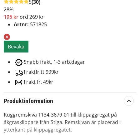
5
(30)
28%
195 kr
ord 269 kr
Artnr:
571825
Bevaka
Snabb frakt, 1-3 arb.dagar
Fraktfritt 999kr
Frakt fr. 49kr
Produktinformation
Kuggremskiva 1134-3679-01 till klippaggregat på
åkgräsklippare från Stiga. Remskivan är placerad i
ytterkant på klippaggregatet.