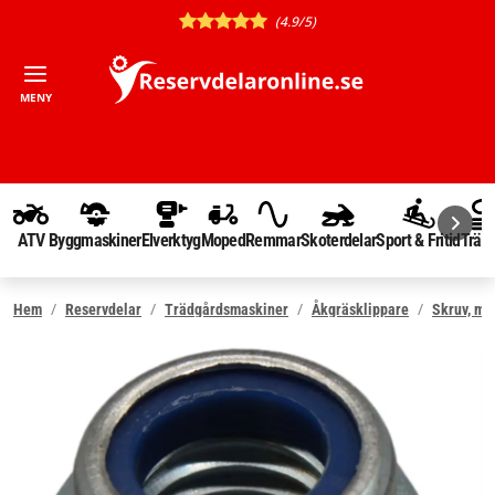
(4.9/5)
MENY
ATV
Byggmaskiner
Elverktyg
Moped
Remmar
Skoterdelar
Sport & Fritid
Träd
Hem
Reservdelar
Trädgårdsmaskiner
Åkgräsklippare
Skruv, mut