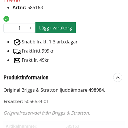
1 099 kr
Artnr:
585163
Lägg i varukorg
1
Snabb frakt, 1-3 arb.dagar
Fraktfritt 999kr
Frakt fr. 49kr
Produktinformation
Original Briggs & Stratton ljuddämpare 498984.
Ersätter:
5066634-01
Originalreservdel från Briggs & Stratton.
Artikelnummer:
585163