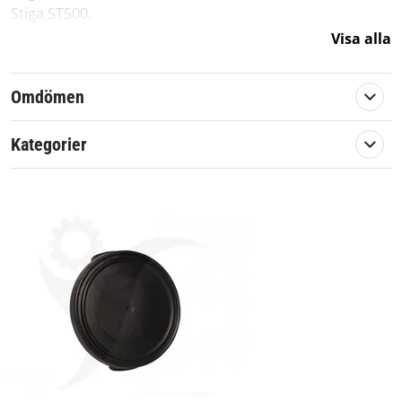
Stiga ST500.
Visa alla
Originalreservdel från Stiga.
Artikelnummer:
569048
Omdömen
Passar märke:
Stiga
Kategorier