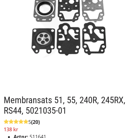
Membransats 51, 55, 240R, 245RX,
RS44, 5021035-01
5
(20)
138 kr
Artnr:
511641