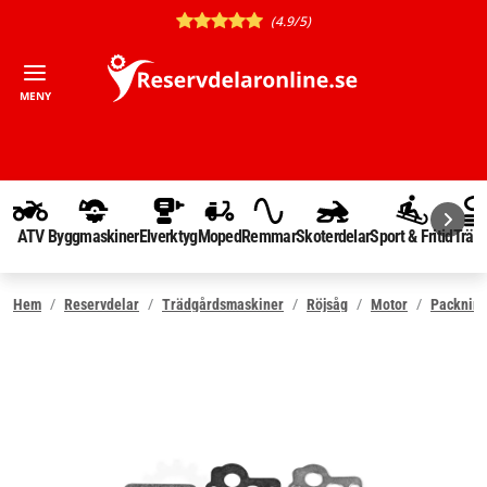
(4.9/5)
MENY
ATV
Byggmaskiner
Elverktyg
Moped
Remmar
Skoterdelar
Sport & Fritid
Träd
Hem
Reservdelar
Trädgårdsmaskiner
Röjsåg
Motor
Packning