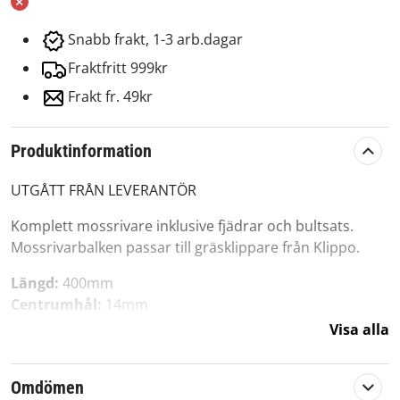
Snabb frakt, 1-3 arb.dagar
Fraktfritt 999kr
Frakt fr. 49kr
Produktinformation
UTGÅTT FRÅN LEVERANTÖR
Komplett mossrivare inklusive fjädrar och bultsats.
Mossrivarbalken passar till gräsklippare från Klippo.
Längd:
400mm
Centrumhål:
14mm
Sidohål:
9,5mm
Visa alla
Eftermarknadsdel av hög kvalité
Omdömen