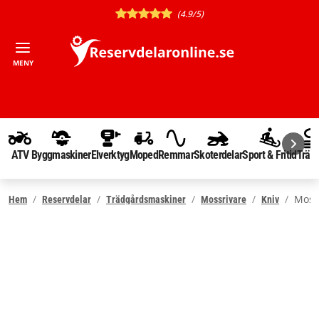
(4.9/5)
MENY
ATV
Byggmaskiner
Elverktyg
Moped
Remmar
Skoterdelar
Sport & Fritid
Träd
Mossr
Hem
Reservdelar
Trädgårdsmaskiner
Mossrivare
Kniv