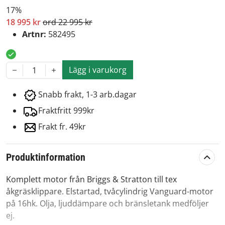
17%
18 995 kr
ord 22 995 kr
Artnr:
582495
Lägg i varukorg
1
Snabb frakt, 1-3 arb.dagar
Fraktfritt 999kr
Frakt fr. 49kr
Produktinformation
Komplett motor från Briggs & Stratton till tex
åkgräsklippare. Elstartad, tvåcylindrig Vanguard-motor
på 16hk. Olja, ljuddämpare och bränsletank medföljer
ej.