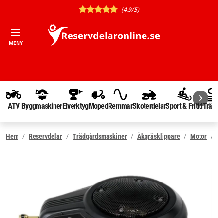
(4.9/5)
MENY
ATV
Byggmaskiner
Elverktyg
Moped
Remmar
Skoterdelar
Sport & Fritid
Träd
Hem
Reservdelar
Trädgårdsmaskiner
Åkgräsklippare
Motor