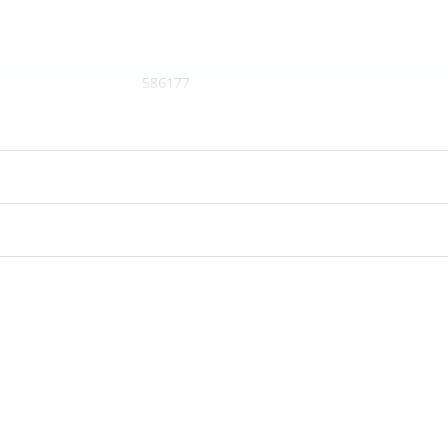
586177
McCulloch, Husqvarna