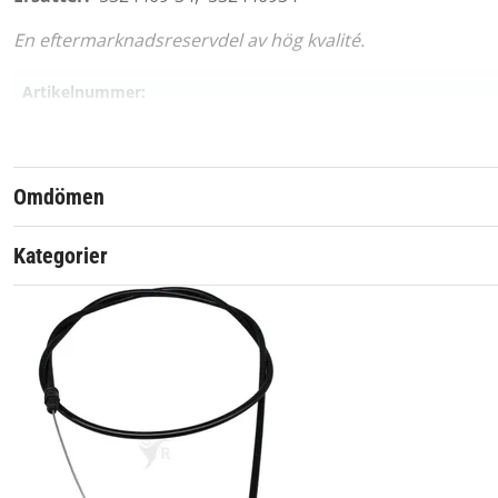
En eftermarknadsreservdel av hög kvalité.
Artikelnummer:
Passar märke:
Omdömen
Kategorier