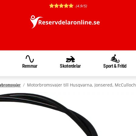
(4.9/5)
Remmar
Skoterdelar
Sport & Fritid
Motorbromsvajer till Husqvarna, Jonsered, McCulloc
vbromsvajer