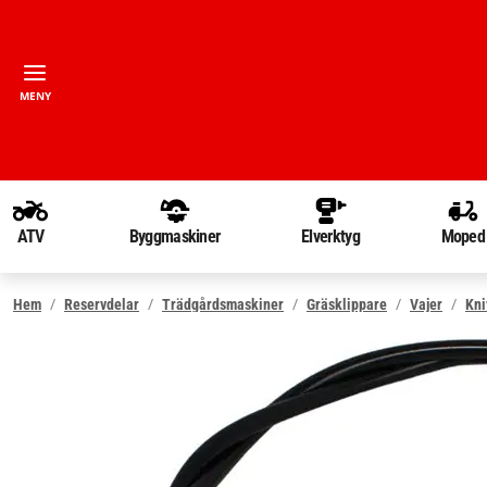
MENY
ATV
Byggmaskiner
Elverktyg
Moped
Hem
Reservdelar
Trädgårdsmaskiner
Gräsklippare
Vajer
Kni