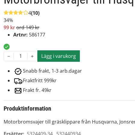
4
(10)
34%
99 kr
ord 149 kr
Artnr:
586177
Lägg i varukorg
1
Snabb frakt, 1-3 arb.dagar
Fraktfritt 999kr
Frakt fr. 49kr
Produktinformation
Motorbromsvajer till gräsklippare från Husqvarna, Jonsre
Ersätter:
5324409-34, 532440934