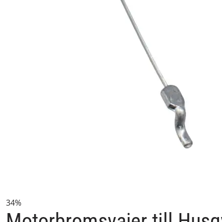
34%
Motorbromsvajer till Hus