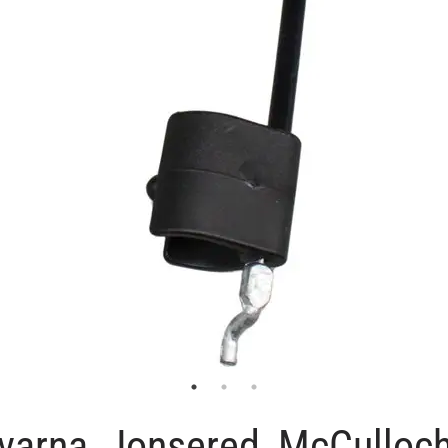
qvarna, Jonsered, McCulloc