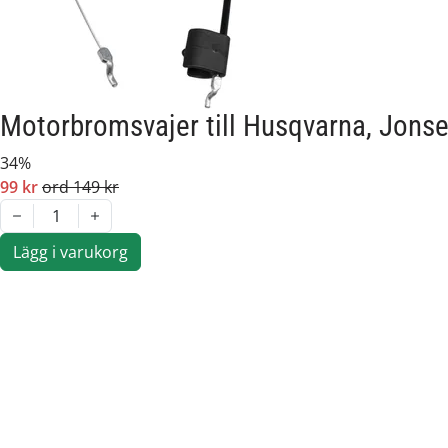
Motorbromsvajer till Husqvarna, Jons
34%
99 kr
ord 149 kr
1
Lägg i varukorg