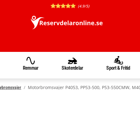
(4.9/5)
Remmar
Skoterdelar
Sport & Fritid
Motorbromsvajer P4053, PP53-500, P53-550CMW, M4
vbromsvajer