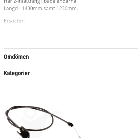
Har z-infattning i båda ändarna.
Längd= 1430mm samt 1230mm.
Ersätter:
532 16 27-78, 5321627-78
Passar till:
Omdömen
Modellnamn, Serienummer/Produktnummer, Årtal
Kategorier
FL510, 96131000900, 2007-04
FL510, 96131000901, 2007-04
FL510, 96131000902, 2007-05
5521 CM 96133000306, 2008-02
5521 CM, 384504, 2010-03
5521 CM, 96133000300, 961330003, 2006-04