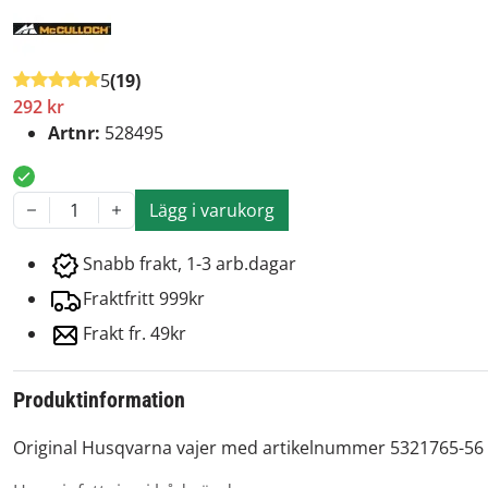
5
(19)
292 kr
Artnr:
528495
Lägg i varukorg
1
Snabb frakt, 1-3 arb.dagar
Fraktfritt 999kr
Frakt fr. 49kr
Produktinformation
Original Husqvarna vajer med artikelnummer 5321765-56 s