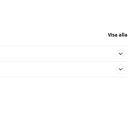
Visa alla
Varumärke
FLYMO
FLYMO
FLYMO
HUSQVARNA
HUSQVARNA
HUSQVARNA