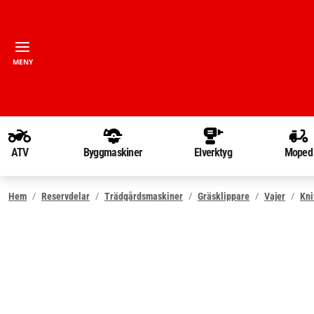
MENY
ATV
Byggmaskiner
Elverktyg
Moped
Hem
Reservdelar
Trädgårdsmaskiner
Gräsklippare
Vajer
Kni