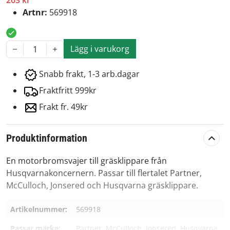
263 kr
Artnr:
569918
Lägg i varukorg
1
Snabb frakt, 1-3 arb.dagar
Fraktfritt 999kr
Frakt fr. 49kr
Produktinformation
En motorbromsvajer till gräsklippare från
Husqvarnakoncernern. Passar till flertalet Partner,
McCulloch, Jonsered och Husqvarna gräsklippare.
Artikelnummer:
569918
Passar märke:
Partner, McCulloch, Jonsered, Husqvarna