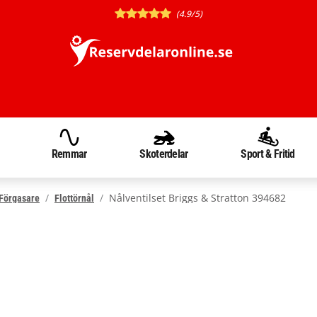
(4.9/5)
Remmar
Skoterdelar
Sport & Fritid
Nålventilset Briggs & Stratton 394682
Förgasare
Flottörnål