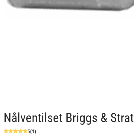
Nålventilset Briggs & Str
5
(1)