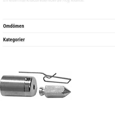
En eftermarknadsreservdel av hög kvalité.
Artikelnummer:
Passar märke:
Omdömen
Kategorier