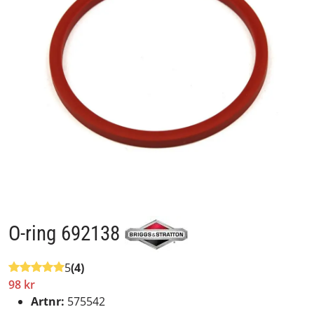
O-ring 692138
5
(4)
98 kr
Artnr:
575542