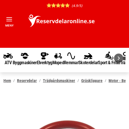
(4.9/5)
MENY
ATV
Byggmaskiner
Elverktyg
Moped
Remmar
Skoterdelar
Sport & Fritid
Träd
Hem
Reservdelar
Trädgårdsmaskiner
Gräsklippare
Motor - Ben