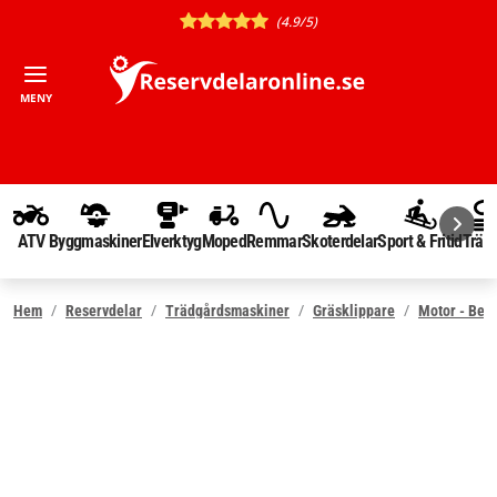
(4.9/5)
MENY
ATV
Byggmaskiner
Elverktyg
Moped
Remmar
Skoterdelar
Sport & Fritid
Träd
Hem
Reservdelar
Trädgårdsmaskiner
Gräsklippare
Motor - Ben