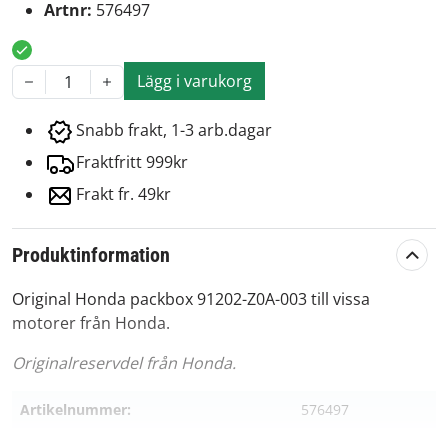
Artnr:
576497
Lägg i varukorg
1
Snabb frakt, 1-3 arb.dagar
Fraktfritt 999kr
Frakt fr. 49kr
Produktinformation
Original Honda packbox 91202-Z0A-003 till vissa
motorer från Honda.
Originalreservdel från Honda.
Artikelnummer:
576497
Passar märke:
Honda