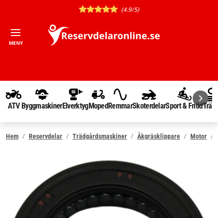
(4.9/5)
MENY
ATV
Byggmaskiner
Elverktyg
Moped
Remmar
Skoterdelar
Sport & Fritid
Träd
Hem
Reservdelar
Trädgårdsmaskiner
Åkgräsklippare
Motor