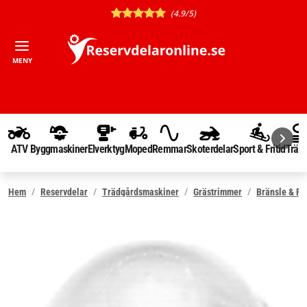
(4.9/5)
MENY
ATV
Byggmaskiner
Elverktyg
Moped
Remmar
Skoterdelar
Sport & Fritid
Träd
Hem
Reservdelar
Trädgårdsmaskiner
Grästrimmer
Bränsle & Fö