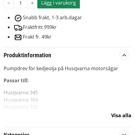
Lägg i varukorg
1
Snabb frakt, 1-3 arb.dagar
Fraktfritt 999kr
Frakt fr. 49kr
Produktinformation
Pumpdrev för kedjeolja på Husqvarna motorsågar
Passar till:
Husqvarna 345
Husqvarna 304
Husqvarna 350
Visa alla
Originalreservdel från Husqvarna Group.