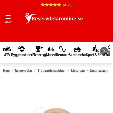
(4.9/5)
MENY
ATV
Byggmaskiner
Elverktyg
Moped
Remmar
Skoterdelar
Sport & Fritid
Träd
Hem
Reservdelar
Trädgårdsmaskiner
Motorsåg
Smörjsystem