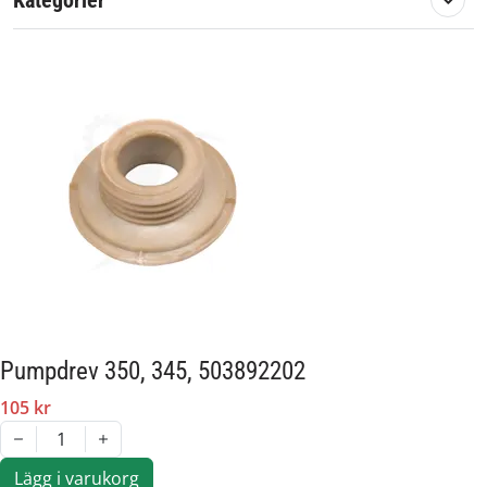
Kategorier
Artikelnummer:
568853
Passar märke:
Husqvarna
Pumpdrev 350, 345, 503892202
105 kr
1
Lägg i varukorg