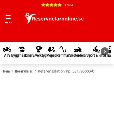
(4.9/5)
MENY
ATV
Byggmaskiner
Elverktyg
Moped
Remmar
Skoterdelar
Sport & Fritid
Träd
Referensstation Kpl 381795003/0
Hem
Reservdelar