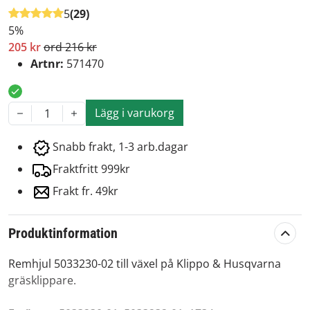
5
(29)
5%
205 kr
ord 216 kr
Artnr:
571470
Lägg i varukorg
1
Snabb frakt, 1-3 arb.dagar
Fraktfritt 999kr
Frakt fr. 49kr
Produktinformation
Remhjul 5033230-02 till växel på Klippo & Husqvarna
gräsklippare.