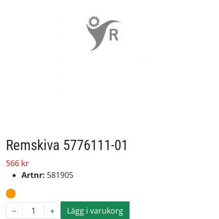
Remskiva 5776111-01
566 kr
Artnr:
581905
Lägg i varukorg
1