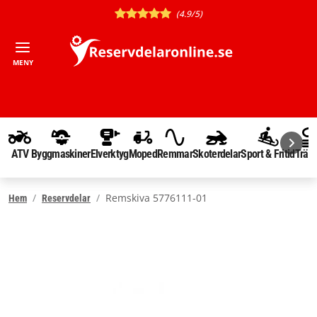
(4.9/5)
MENY
ATV
Byggmaskiner
Elverktyg
Moped
Remmar
Skoterdelar
Sport & Fritid
Träd
Remskiva 5776111-01
Hem
Reservdelar