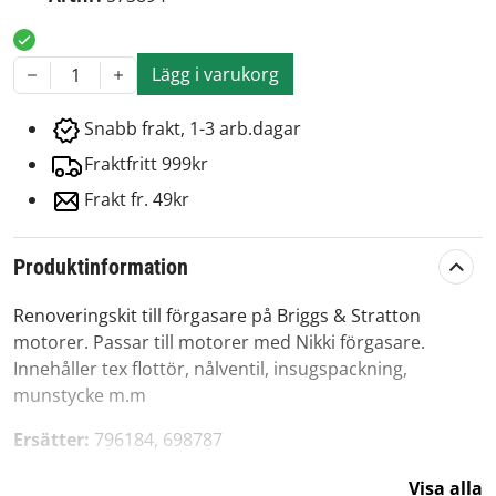
Lägg i varukorg
1
Snabb frakt, 1-3 arb.dagar
Fraktfritt 999kr
Frakt fr. 49kr
Produktinformation
Renoveringskit till förgasare på Briggs & Stratton
motorer. Passar till motorer med Nikki förgasare.
Innehåller tex flottör, nålventil, insugspackning,
munstycke m.m
Ersätter:
796184, 698787
Visa alla
Passar till: