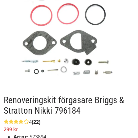
Renoveringskit förgasare Briggs &
Stratton Nikki 796184
4
(22)
299 kr
Artnr:
573894