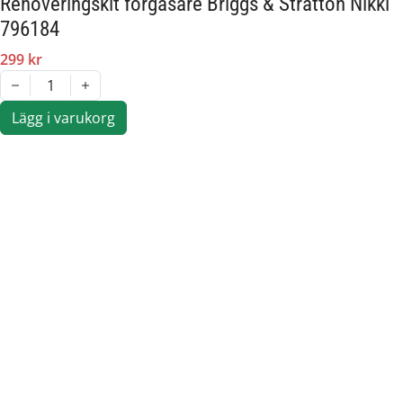
Renoveringskit förgasare Briggs & Stratton Nikki
796184
299 kr
1
Lägg i varukorg