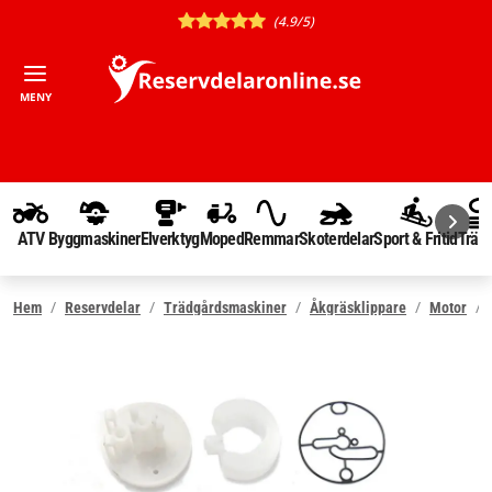
(4.9/5)
MENY
ATV
Byggmaskiner
Elverktyg
Moped
Remmar
Skoterdelar
Sport & Fritid
Träd
Hem
Reservdelar
Trädgårdsmaskiner
Åkgräsklippare
Motor