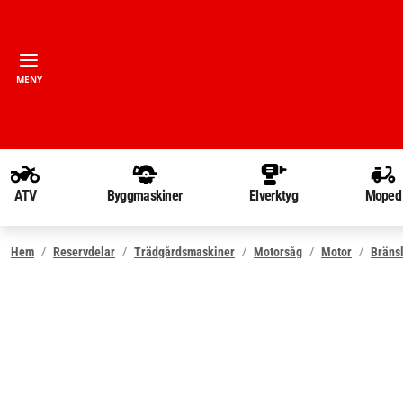
MENY
ATV
Byggmaskiner
Elverktyg
Moped
Hem
Reservdelar
Trädgårdsmaskiner
Motorsåg
Motor
Bräns