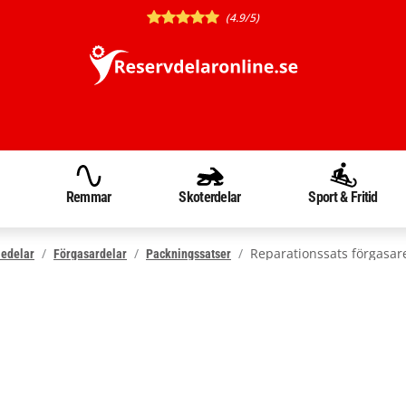
(4.9/5)
Remmar
Skoterdelar
Sport & Fritid
Reparationssats förgasar
ledelar
Förgasardelar
Packningssatser