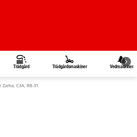
Trädgård
Trädgårdsmaskiner
Vedmaskiner
e Zama, C3A, RB-31