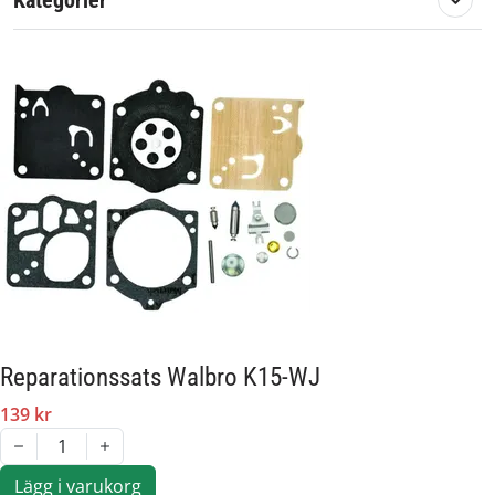
Kategorier
Artikelnummer:
580530
Passar märke:
Walbro
Reparationssats Walbro K15-WJ
139 kr
1
Lägg i varukorg