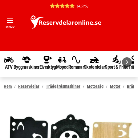
(4.9/5)
MENY
ATV
Byggmaskiner
Elverktyg
Moped
Remmar
Skoterdelar
Sport & Fritid
Träd
Hem
Reservdelar
Trädgårdsmaskiner
Motorsåg
Motor
Bräns