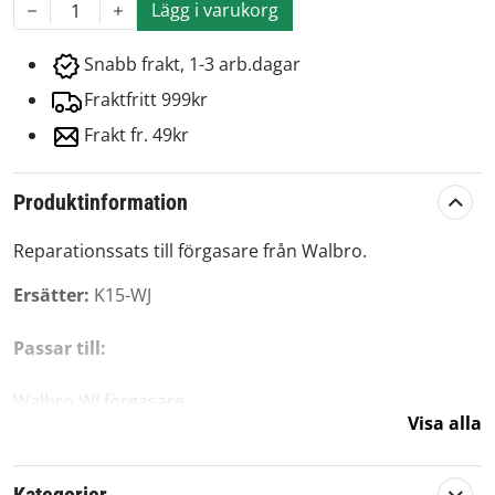
Lägg i varukorg
1
Snabb frakt, 1-3 arb.dagar
Fraktfritt 999kr
Frakt fr. 49kr
Produktinformation
Reparationssats till förgasare från Walbro.
Ersätter:
K15-WJ
Passar till:
Walbro WJ förgasare
Visa alla
Eftermarknadsreservdel av hög kvalité