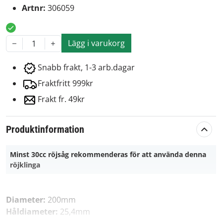
Artnr:
306059
Lägg i varukorg
1
Snabb frakt, 1-3 arb.dagar
Fraktfritt 999kr
Frakt fr. 49kr
Produktinformation
Minst 30cc röjsåg rekommenderas för att använda denna
röjklinga
Diameter:
200mm
Håldiameter:
25,4mm