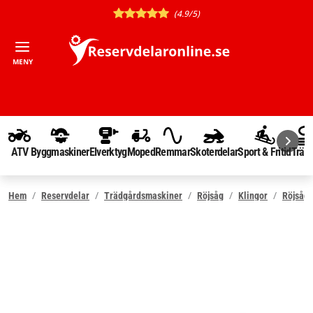
(4.9/5)
MENY
ATV
Byggmaskiner
Elverktyg
Moped
Remmar
Skoterdelar
Sport & Fritid
Träd
Hem
Reservdelar
Trädgårdsmaskiner
Röjsåg
Klingor
Röjsågs