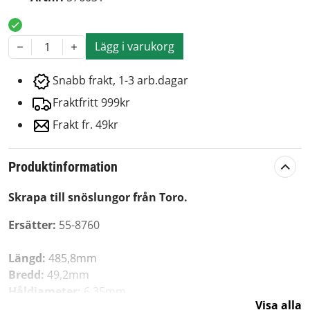
Lägg i varukorg
1
Snabb frakt, 1-3 arb.dagar
Fraktfritt 999kr
Frakt fr. 49kr
Produktinformation
Skrapa till snöslungor från Toro.
Ersätter:
55-8760
Längd:
485,8mm
Bredd:
49,2mm
Håldiameter:
6,35mm
Visa alla