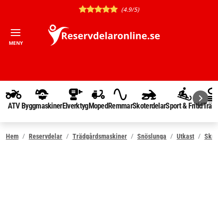
(4.9/5)
MENY
ATV
Byggmaskiner
Elverktyg
Moped
Remmar
Skoterdelar
Sport & Fritid
Träd
Hem
Reservdelar
Trädgårdsmaskiner
Snöslunga
Utkast
Skra