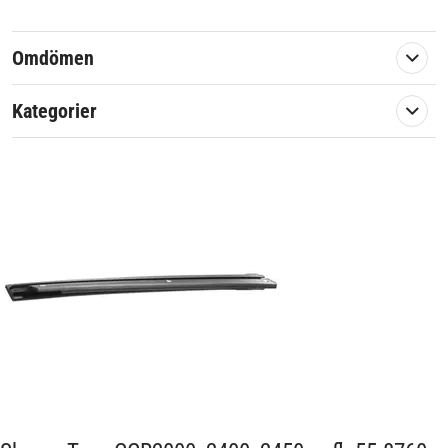
En eftermarknadsreservdel av hög kvalité.
Omdömen
Passar till:
Kategorier
Toro
CCR 2000,
CCR 2400
CCR 2450
CCR 2500
CCR 3000
CCR 3600
CCR 3650
Artikelnummer:
576031
Passar märke:
Toro